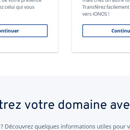
t de votre présence
mais chez un autre fo
ez celui qui vous
Transférez facilemen
vers IONOS !
ontinuer
Continu
trez votre domaine av
 Découvrez quelques informations utiles pour vo